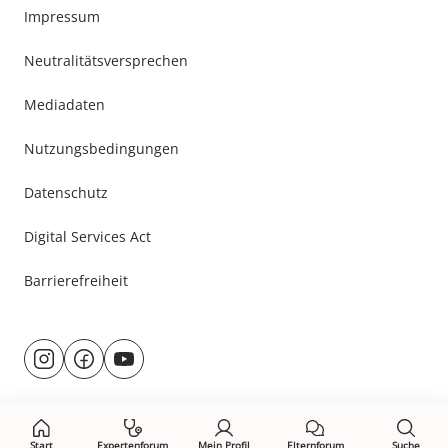
Impressum
Neutralitätsversprechen
Mediadaten
Nutzungsbedingungen
Datenschutz
Digital Services Act
Barrierefreiheit
Besuche
@rund.ums.baby
facebook.com/rundumsbaby.de
youtube.com/@rundumsbaby_
uns
auf:
Start
Expertenforum
Mein Profil
Elternforum
Suche