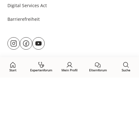
Digital Services Act
Barrierefreiheit
Besuche
@rund.ums.baby
facebook.com/rundumsbaby.de
youtube.com/@rundumsbaby_
uns
auf:
Start
Expertenforum
Mein Profil
Elternforum
Suche
Öffne Privacy-Manager