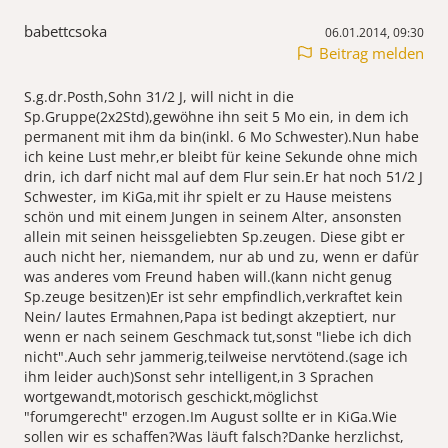
babettcsoka
06.01.2014, 09:30
Beitrag melden
S.g.dr.Posth,Sohn 31/2 J, will nicht in die
Sp.Gruppe(2x2Std),gewöhne ihn seit 5 Mo ein, in dem ich
permanent mit ihm da bin(inkl. 6 Mo Schwester).Nun habe
ich keine Lust mehr,er bleibt für keine Sekunde ohne mich
drin, ich darf nicht mal auf dem Flur sein.Er hat noch 51/2 J
Schwester, im KiGa,mit ihr spielt er zu Hause meistens
schön und mit einem Jungen in seinem Alter, ansonsten
allein mit seinen heissgeliebten Sp.zeugen. Diese gibt er
auch nicht her, niemandem, nur ab und zu, wenn er dafür
was anderes vom Freund haben will.(kann nicht genug
Sp.zeuge besitzen)Er ist sehr empfindlich,verkraftet kein
Nein/ lautes Ermahnen,Papa ist bedingt akzeptiert, nur
wenn er nach seinem Geschmack tut,sonst "liebe ich dich
nicht".Auch sehr jammerig,teilweise nervtötend.(sage ich
ihm leider auch)Sonst sehr intelligent,in 3 Sprachen
wortgewandt,motorisch geschickt,möglichst
"forumgerecht" erzogen.Im August sollte er in KiGa.Wie
sollen wir es schaffen?Was läuft falsch?Danke herzlichst,