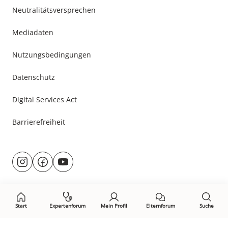
Neutralitätsversprechen
Mediadaten
Nutzungsbedingungen
Datenschutz
Digital Services Act
Barrierefreiheit
Besuche
@rund.ums.baby
facebook.com/rundumsbaby.de
youtube.com/@rundumsbaby_
uns
auf:
Start
Expertenforum
Mein Profil
Elternforum
Suche
Öffne Privacy-Manager