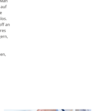
. Man
 auf
ie
los.
off an
res
gern,
hen,