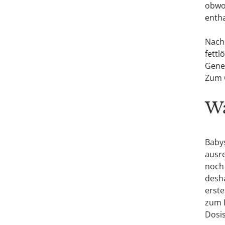
obwo
entha
Nachd
fettl
Gene
Zum G
Wa
Baby
ausre
noch 
desha
erste
zum E
Dosis