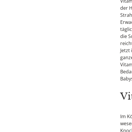
Vitam
der H
Strah
Erwa
tägl
die S
reich
Jetzt
ganz
Vita
Bedar
Babys
Vi
Im Kö
wesen
Knoch