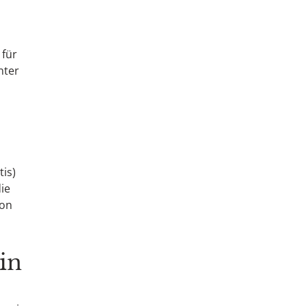
 für
nter
is)
ie
ion
in