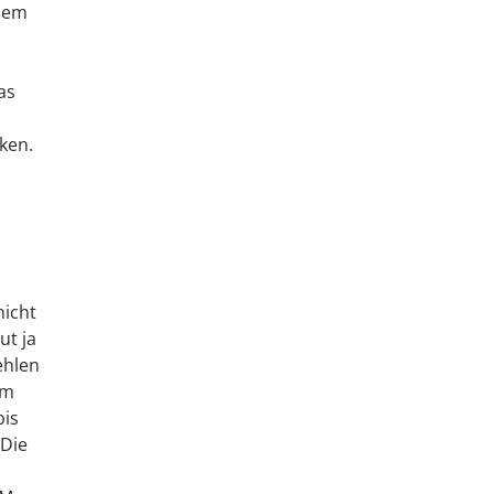
rdem
as
ken.
icht
ut ja
ehlen
um
bis
 Die