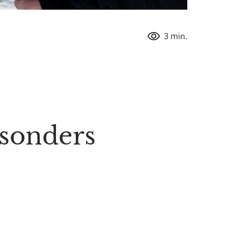
3 min.
esonders