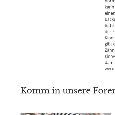
norma
kann
einem
Back
Bitte
der F
Kinde
gibt 
Zähn
sinnv
damit
werd
Komm in unsere Foren