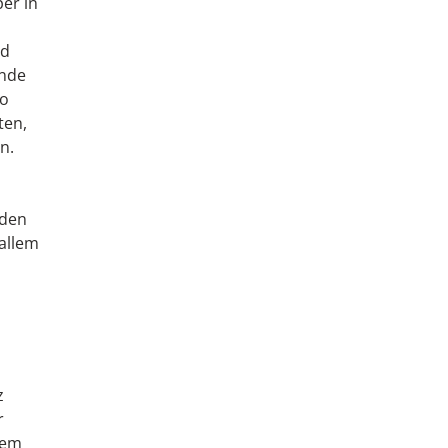
er in
nd
unde
wo
ten,
n.
 den
allem
z
r
sem