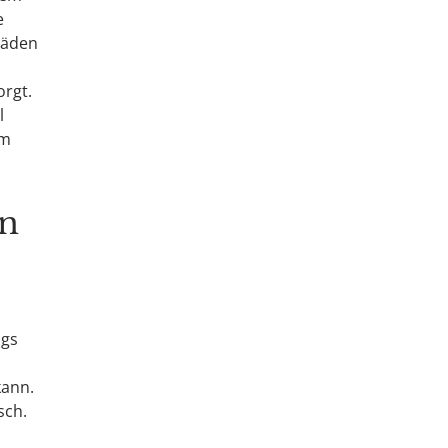
e
häden
orgt.
l
im
en
ngs
kann.
sch.