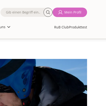
Fulltext
Mein Profil
search
uns
RuB Club
Produkttest