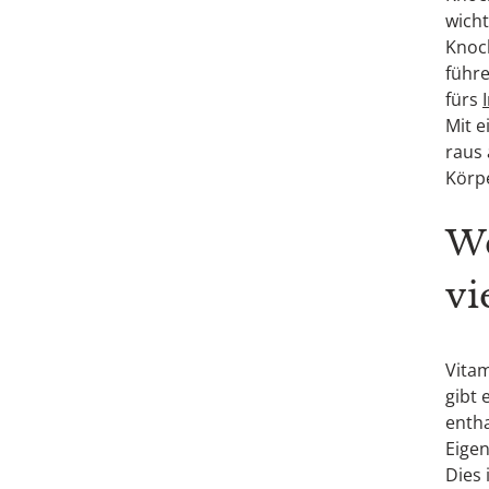
wicht
Knoc
führe
fürs
Mit e
raus 
Körpe
We
vi
Vita
gibt 
entha
Eigen
Dies 