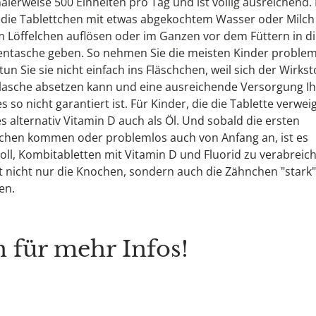
lerweise 500 Einheiten pro Tag und ist völlig ausreichend
 die Tablettchen mit etwas abgekochtem Wasser oder Milch
 Löffelchen auflösen oder im Ganzen vor dem Füttern in d
entasche geben. So nehmen Sie die meisten Kinder problem
 tun Sie sie nicht einfach ins Fläschchen, weil sich der Wirkst
lasche absetzen kann und eine ausreichende Versorgung Ih
s so nicht garantiert ist. Für Kinder, die die Tablette verwei
es alternativ Vitamin D auch als Öl. Und sobald die ersten
chen kommen oder problemlos auch von Anfang an, ist es
oll, Kombitabletten mit Vitamin D und Fluorid zu verabreic
 nicht nur die Knochen, sondern auch die Zähnchen "stark"
en.
 für mehr Infos!