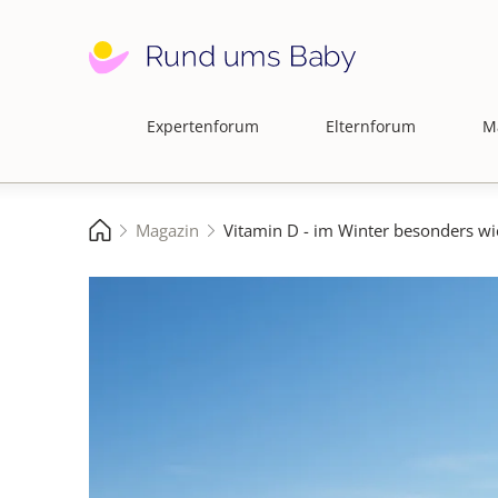
Direkt
zum
Inhalt
Expertenforum
Elternforum
M
Hauptnavigation
Magazin
Vitamin D - im Winter besonders wic
Pfadnavigation
Startseite