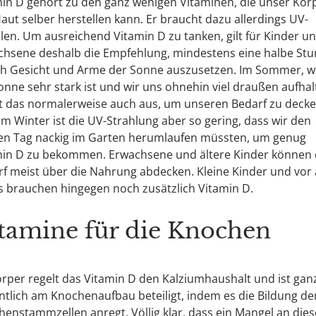
in D gehört zu den ganz wenigen Vitaminen, die unser Körp
aut selber herstellen kann. Er braucht dazu allerdings UV-
len. Um ausreichend Vitamin D zu tanken, gilt für Kinder u
chsene deshalb die Empfehlung, mindestens eine halbe St
ich Gesicht und Arme der Sonne auszusetzen. Im Sommer, 
onne sehr stark ist und wir uns ohnehin viel draußen aufhal
t das normalerweise auch aus, um unseren Bedarf zu decke
 im Winter ist die UV-Strahlung aber so gering, dass wir den
en Tag nackig im Garten herumlaufen müssten, um genug
min D zu bekommen. Erwachsene und ältere Kinder können
f meist über die Nahrung abdecken. Kleine Kinder und vor 
 brauchen hingegen noch zusätzlich Vitamin D.
tamine für die Knochen
rper regelt das Vitamin D den Kalziumhaushalt und ist gan
tlich am Knochenaufbau beteiligt, indem es die Bildung de
enstammzellen anregt. Völlig klar, dass ein Mangel an die