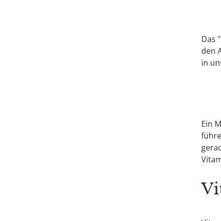
Das "
den 
in un
Ein M
führe
gerad
Vitam
Vi