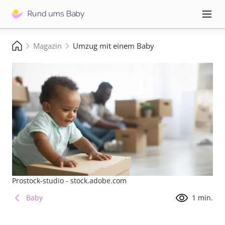
Direkt
zum
Hauptna
≡
Inhalt
Pfadnavigation
Magazin
Umzug mit einem Baby
Startseite
Prostock-studio - stock.adobe.com
Baby
1 min.