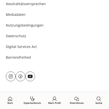
Neutralitätsversprechen
Mediadaten
Nutzungsbedingungen
Datenschutz
Digital Services Act
Barrierefreiheit
Besuche
uns
@
f
auf:
r
a
u
c
n
e
d
b
u
o
Start
Expertenforum
Mein Profil
Elternforum
Suche
m
o