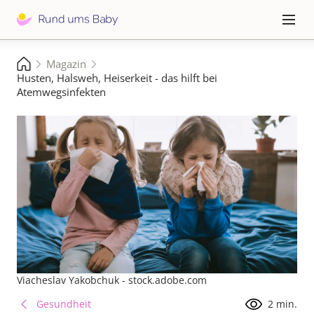
Direkt
zum
Hauptna
≡
Inhalt
Pfadnavigation
Magazin
Startseite
Husten, Halsweh, Heiserkeit - das hilft bei
Atemwegsinfekten
Viacheslav Yakobchuk - stock.adobe.com
Gesundheit
2 min.