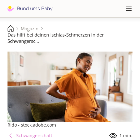
Direkt
zum
Hauptna
≡
Inhalt
Pfadnavigation
Magazin
Startseite
Das hilft bei deinen Ischias-Schmerzen in der
Schwangersc...
Rido - stock.adobe.com
Schwangerschaft
1 min.