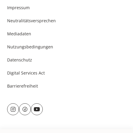
Footer
Impressum
Menu
Neutralitätsversprechen
Mediadaten
Nutzungsbedingungen
Datenschutz
Digital Services Act
Barrierefreiheit
Besuche
uns
@
f
auf:
r
a
u
c
n
e