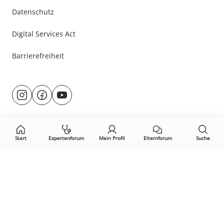
Datenschutz
Digital Services Act
Barrierefreiheit
Besuche
@rund.ums.baby
facebook.com/rundumsbaby.de
youtube.com/@rundumsbaby_
uns
auf:
Start
Expertenforum
Mein Profil
Elternforum
Suche
Öffne Privacy-Manager