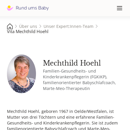
Hauptna
≡
Über uns
Unser Expert:Innen-Team
Vita Mechthild Hoehl
Mechthild Hoehl
Familien-Gesundheits- und
Kinderkrankenpflegerin (FGKiKP),
familien­orientierter Baby­schlaf­coach,
Marte-Meo-Therapeutin
Mechthild Hoehl, geboren 1967 in Oelde/Westfalen, ist
Mutter von drei Töchtern und eine erfahrene Familien-
Gesundheits- und Kinderkrankenpflegerin. Sie ist zudem
familienorientierte Babyschlafcoach und Marte-Meo-