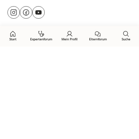
Besuche
@rund.ums.baby
facebook.com/rundumsbaby.de
youtube.com/@rundumsbaby_
uns
auf:
Start
Expertenforum
Mein Profil
Elternforum
Suche
Öffne Privacy-Manager