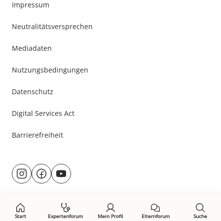
Impressum
Neutralitätsversprechen
Mediadaten
Nutzungsbedingungen
Datenschutz
Digital Services Act
Barrierefreiheit
Besuche
@rund.ums.baby
facebook.com/rundumsbaby.de
youtube.com/@rundumsbaby_
uns
auf:
Start
Expertenforum
Mein Profil
Elternforum
Suche