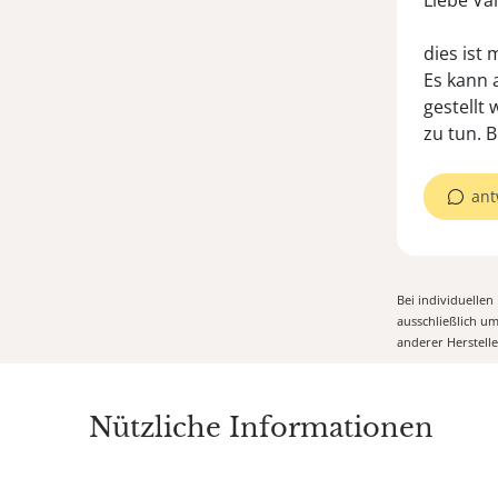
Liebe Val
dies ist 
Es kann 
gestellt
zu tun. 
ant
Bei individuelle
ausschließlich u
anderer Herstell
Nützliche Informationen