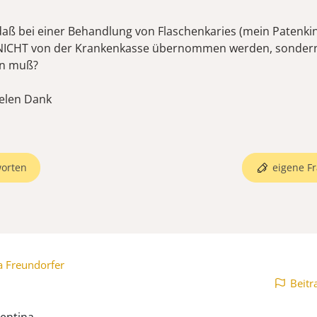
daß bei einer Behandlung von Flaschenkaries (mein Patenkind
 NICHT von der Krankenkasse übernommen werden, sondern
en muß?
elen Dank
orten
eigene Fr
a Freundorfer
Beitr