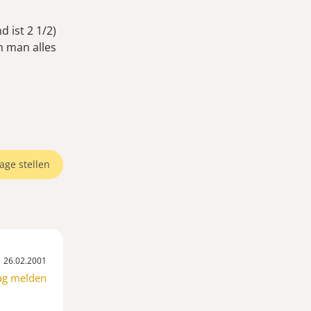
 ist 2 1/2)
 man alles
age stellen
26.02.2001
ag melden