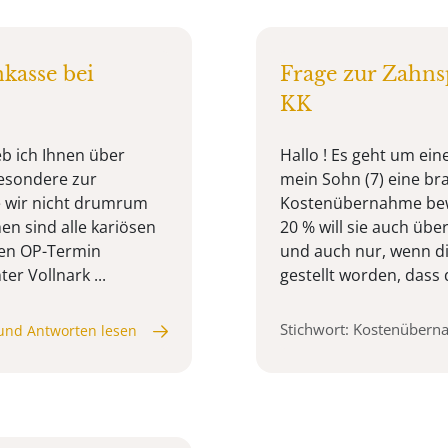
kasse bei
Frage zur Zahn
KK
eb ich Ihnen über
Hallo ! Es geht um ein
esondere zur
mein Sohn (7) eine br
 wir nicht drumrum
Kostenübernahme bewill
n sind alle kariösen
20 % will sie auch üb
den OP-Termin
und auch nur, wenn die
r Vollnark ...
gestellt worden, dass d
Stichwort: Kostenüber
und Antworten lesen