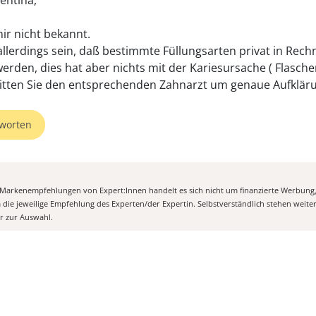
entina,
mir nicht bekannt.
allerdings sein, daß bestimmte Füllungsarten privat in Rec
 werden, dies hat aber nichts mit der Kariesursache ( Flasch
Bitten Sie den entsprechenden Zahnarzt um genaue Aufklär
worten
n Markenempfehlungen von Expert:Innen handelt es sich nicht um finanzierte Werbung
m die jeweilige Empfehlung des Experten/der Expertin. Selbstverständlich stehen weit
er zur Auswahl.