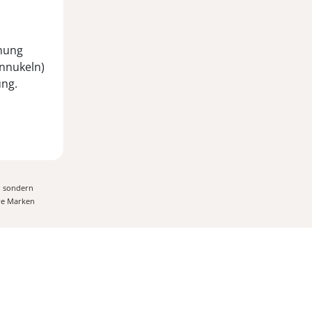
hnung
ennukeln)
ung.
, sondern
ere Marken