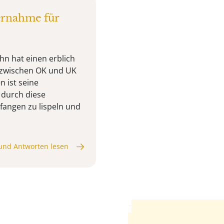
ernahme für
hn hat einen erblich
e zwischen OK und UK
n ist seine
 durch diese
fangen zu lispeln und
und Antworten lesen
Anzeige