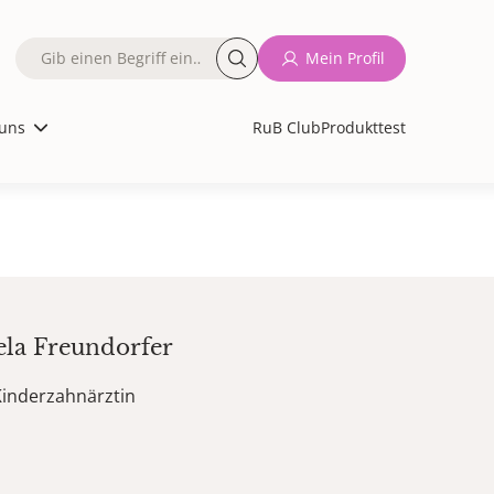
Fulltext
Mein Profil
search
uns
RuB Club
Produkttest
ela
Freundorfer
Kinderzahnärztin