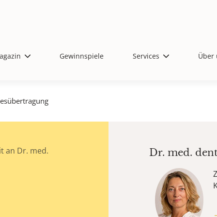
agazin
Gewinnspiele
Services
Über 
iesübertragung
t an Dr. med.
Dr. med. den
Z