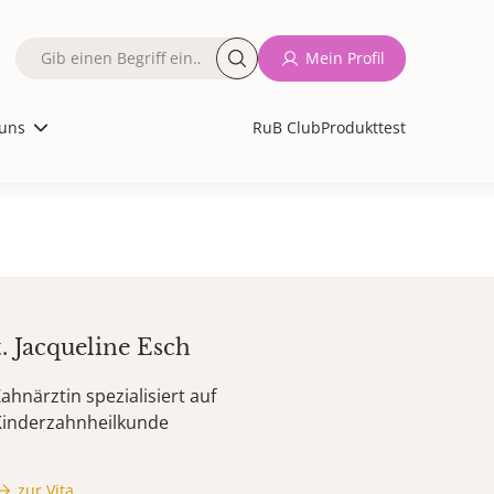
Fulltext
Mein Profil
search
uns
RuB Club
Produkttest
t.
Jacqueline
Esch
ahnärztin spezialisiert auf
Kinderzahnheilkunde
zur Vita