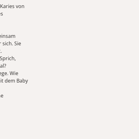
 Karies von
es
meinsam
sich. Sie
.
Sprich,
al?
ege. Wie
mit dem Baby
ne