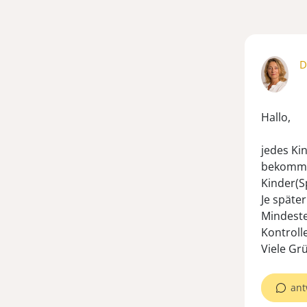
D
Hallo,
jedes Ki
bekommen
Kinder(S
Je später
Mindeste
Kontroll
ant