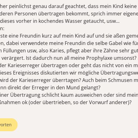
sher peinlichst genau darauf geachtet, dass mein Kind keine
nderen Personen übertragen bekommt, sprich immer eigen
 dieses vorher in kochendes Wasser getaucht, usw...
n:
ste eine Freundin kurz auf mein Kind auf und sie aßen ge
n, dabei verwendete meine Freundin die selbe Gabel wie für 
h Füllungen usw, also Karies, pflegt aber ihre Zähne sehr gut
r verärgert. Ist dadurch nun all meine Prophylaxe umsonst? 
er Karieserreger übertragen oder geht das nicht von ein m
dieses Ereignisses diskutierten wir mögliche Übertragungsw
wird der Karieserreger überrtagen? Auch beim Schmusen 
nn direkt der Erreger in den Mund gelangt?
ner Übertragung schlicht kaum ausweichen oder sind mei
ahmen ok (oder übertrieben, so der Vorwurf anderer)?
orten