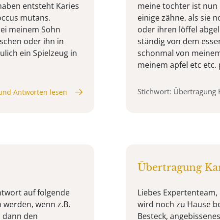
haben entsteht Karies
meine tochter ist nun
occus mutans.
einige zähne. als sie 
 bei meinem Sohn
oder ihren löffel abgel
schen oder ihn in
ständig von dem essen 
lich ein Spielzeug in
schonmal von meinem 
meinem apfel etc etc. p
Stichwort: Übertragung 
und Antworten lesen
Übertragung Kar
ntwort auf folgende
Liebes Expertenteam,
 werden, wenn z.B.
wird noch zu Hause bet
d dann den
Besteck, angebissene