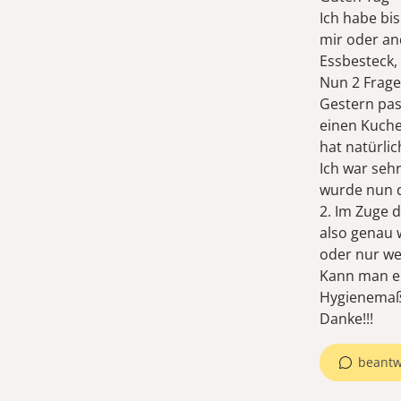
Ich habe bi
mir oder a
Essbesteck,
Nun 2 Frage
Gestern pas
einen Kuche
hat natürlic
Ich war seh
wurde nun d
2. Im Zuge 
also genau 
oder nur we
Kann man ei
Hygienemaßn
Danke!!!
beantw