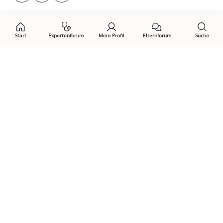
auf:
Start
Expertenforum
Mein Profil
Elternforum
Suche
Öffne Privacy-Manager