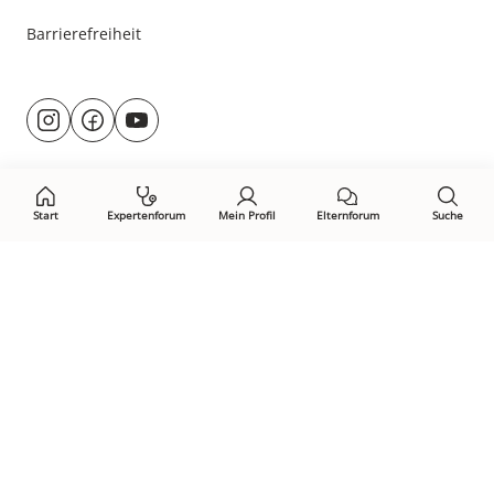
Barrierefreiheit
Besuche
@rund.ums.baby
facebook.com/rundumsbaby.de
youtube.com/@rundumsbaby_
uns
auf:
Start
Expertenforum
Mein Profil
Elternforum
Suche
Öffne Privacy-Manager