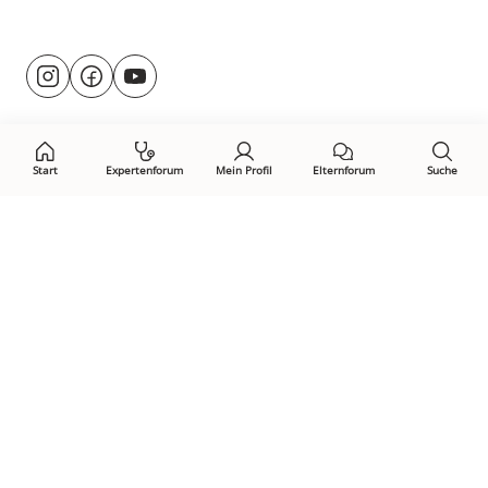
Besuche
@rund.ums.baby
facebook.com/rundumsbaby.de
youtube.com/@rundumsbaby_
uns
auf:
Start
Expertenforum
Mein Profil
Elternforum
Suche
Öffne Privacy-Manager