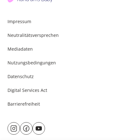
Impressum
Neutralitätsversprechen
Mediadaten
Nutzungsbedingungen
Datenschutz
Digital Services Act
Barrierefreiheit
Besuche
@rund.ums.baby
facebook.com/rundumsbaby.de
youtube.com/@rundumsbaby_
uns
auf: