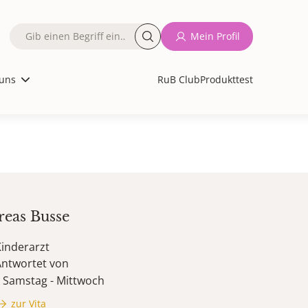
Fulltext
Mein Profil
search
uns
RuB Club
Produkttest
reas
Busse
inderarzt
Antwortet von
Samstag - Mittwoch
zur Vita