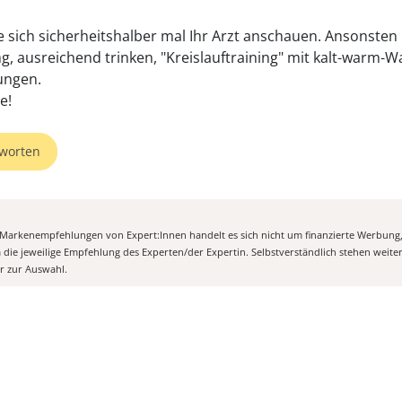
e sich sicherheitshalber mal Ihr Arzt anschauen. Ansonsten hi
, ausreichend trinken, "Kreislauftraining" mit kalt-warm-W
ngen.
e!
worten
n Markenempfehlungen von Expert:Innen handelt es sich nicht um finanzierte Werbung
m die jeweilige Empfehlung des Experten/der Expertin. Selbstverständlich stehen weit
er zur Auswahl.