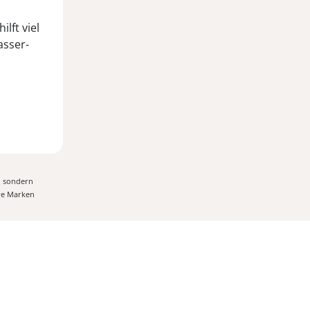
lft viel
asser-
, sondern
ere Marken