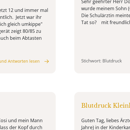
Sehr geehrter Herr Do
wurde meinem Sohn (6 
jetzt 12 und immer mal
Die Schulärztin meinte
tlich. Jetzt war ihr
Tat so? mit freundli
 ich gleich umkippe"
erät zeigt 80/85 zu
(auch beim Abtasten
Stichwort: Blutdruck
und Antworten lesen
Blutdruck Klein
 Cosi und mein Mann
Guten Tag, liebes Ärz
odass der Kopf durch
Jahre) in der Kinderka