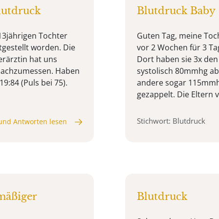
lutdruck
Blutdruck Baby
 13jährigen Tochter
Guten Tag, meine Toch
tgestellt worden. Die
vor 2 Wochen für 3 Ta
erärztin hat uns
Dort haben sie 3x den
e nachzumessen. Haben
systolisch 80mmhg abe
9:84 (Puls bei 75).
andere sogar 115mmhg.
gezappelt. Die Eltern 
Stichwort: Blutdruck
und Antworten lesen
mäßiger
Blutdruck