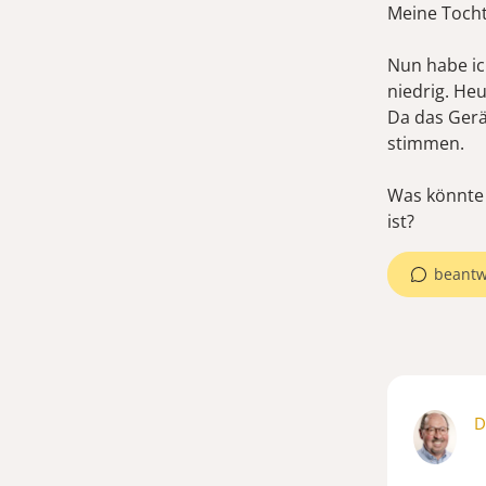
Meine Tocht
Nun habe ic
niedrig. He
Da das Gerä
stimmen.
Was könnte 
ist?
beantw
D