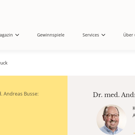
agazin
Gewinnspiele
Services
Über 
ruck
. Andreas Busse:
Dr. med.
And
K