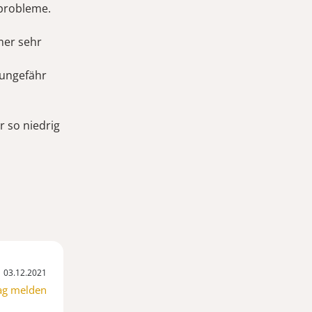
fprobleme.
mer sehr
 ungefähr
r so niedrig
03.12.2021
ag melden