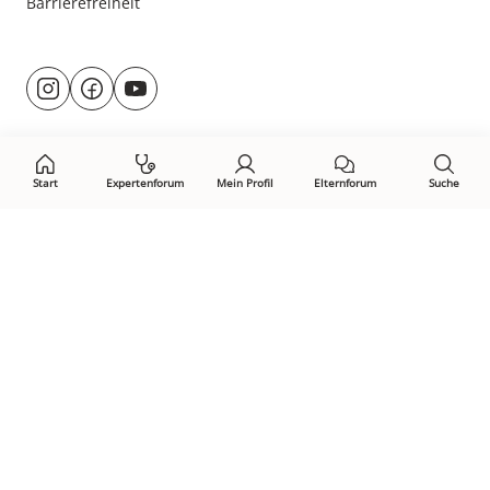
Barrierefreiheit
Besuche
@rund.ums.baby
facebook.com/rundumsbaby.de
youtube.com/@rundumsbaby_
uns
auf:
Start
Expertenforum
Mein Profil
Elternforum
Suche
Öffne Privacy-Manager