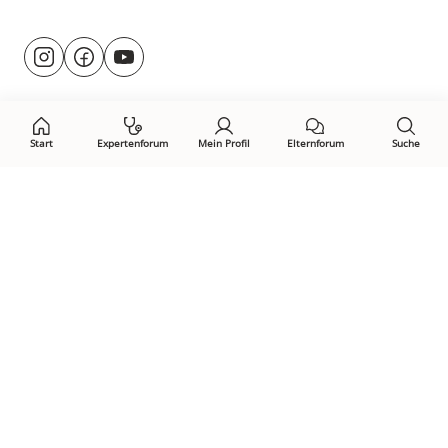
Besuche
@rund.ums.baby
facebook.com/rundumsbaby.de
youtube.com/@rundumsbaby_
uns
auf:
Start
Expertenforum
Mein Profil
Elternforum
Suche
Öffne Privacy-Manager