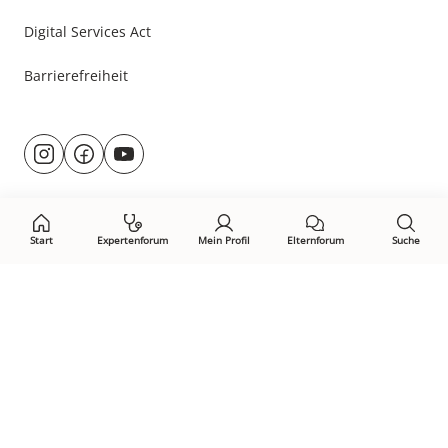
Digital Services Act
Barrierefreiheit
Besuche
@rund.ums.baby
facebook.com/rundumsbaby.de
youtube.com/@rundumsbaby_
uns
auf:
Start
Expertenforum
Mein Profil
Elternforum
Suche
Öffne Privacy-Manager