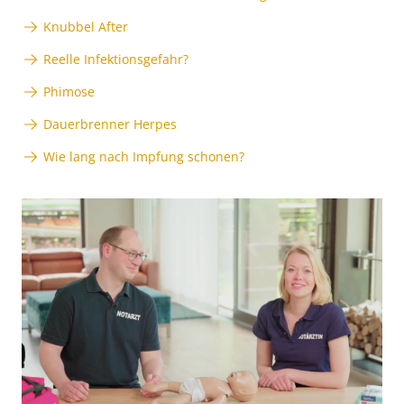
Knubbel After
Reelle Infektionsgefahr?
Phimose
Dauerbrenner Herpes
Wie lang nach Impfung schonen?