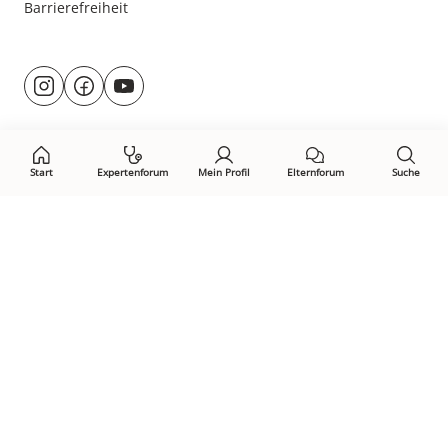
Barrierefreiheit
Besuche
@rund.ums.baby
facebook.com/rundumsbaby.de
youtube.com/@rundumsbaby_
uns
auf:
Start
Expertenforum
Mein Profil
Elternforum
Suche
Öffne Privacy-Manager