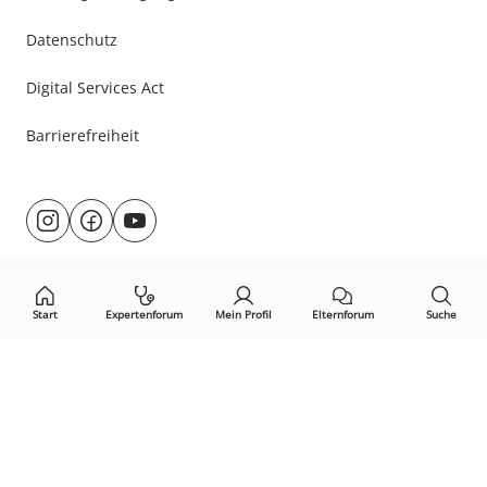
Datenschutz
Digital Services Act
Barrierefreiheit
Besuche
@rund.ums.baby
facebook.com/rundumsbaby.de
youtube.com/@rundumsbaby_
uns
auf:
Start
Expertenforum
Mein Profil
Elternforum
Suche
Öffne Privacy-Manager