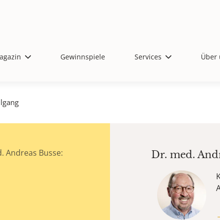
agazin
Gewinnspiele
Services
Über 
hlgang
. Andreas Busse:
Dr. med.
And
K