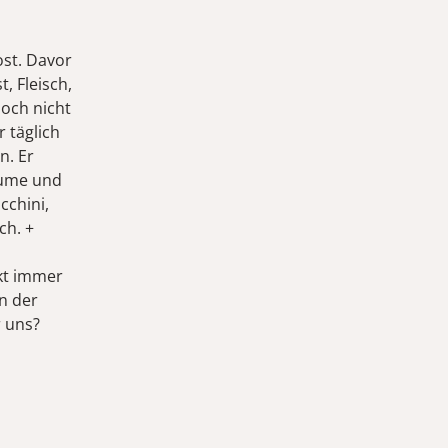
st. Davor
, Fleisch,
noch nicht
r täglich
n. Er
aume und
cchini,
ch. +
kt immer
n der
r uns?