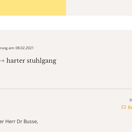
ierung am: 08.02.2021
++ harter stuhlgang
0
B
er Herr Dr Busse,