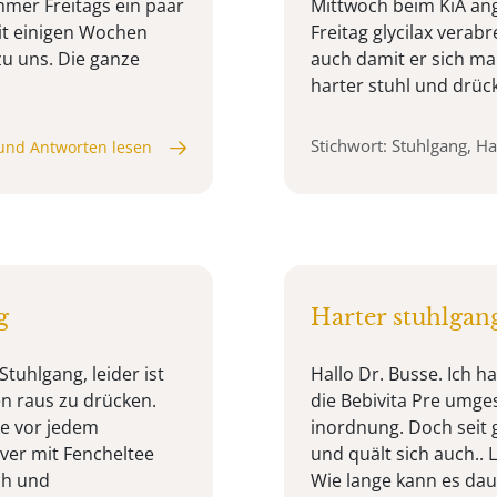
mer Freitags ein paar
Mittwoch beim KiA ange
eit einigen Wochen
Freitag glycilax ver
u uns. Die ganze
auch damit er sich mal
harter stuhl und drück
Stichwort: Stuhlgang, Ha
und Antworten lesen
g
Harter stuhlgan
tuhlgang, leider ist
Hallo Dr. Busse. Ich h
en raus zu drücken.
die Bebivita Pre umge
e vor jedem
inordnung. Doch seit 
ver mit Fencheltee
und quält sich auch.. 
ch und
Wie lange kann es dau