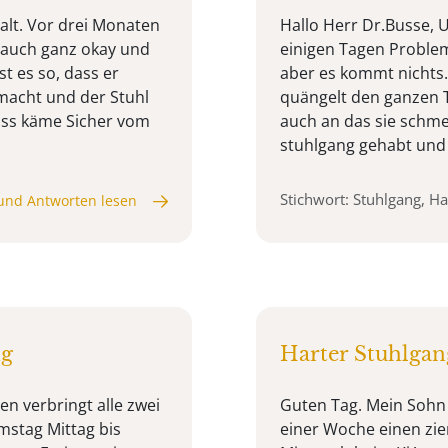
alt. Vor drei Monaten
Hallo Herr Dr.Busse, U
t auch ganz okay und
einigen Tagen Problem
t es so, dass er
aber es kommt nichts
macht und der Stuhl
quängelt den ganzen T
dass käme Sicher vom
auch an das sie schme
stuhlgang gehabt und 
Stichwort: Stuhlgang, Ha
und Antworten lesen
ng
Harter Stuhlgan
n verbringt alle zwei
Guten Tag. Mein Sohn 
mstag Mittag bis
einer Woche einen zie