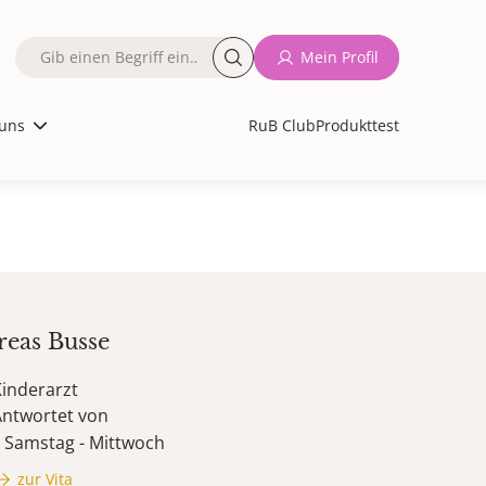
Fulltext
Mein Profil
search
uns
RuB Club
Produkttest
reas
Busse
inderarzt
Antwortet von
Samstag - Mittwoch
zur Vita