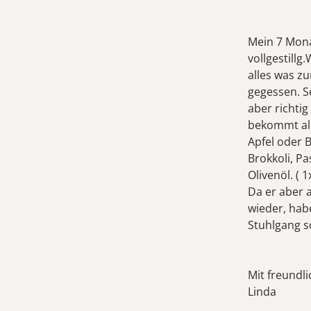
Mein 7 Mona
vollgestillg
alles was z
gegessen. Se
aber richtig
bekommt all
Apfel oder B
Brokkoli, Pa
Olivenöl. ( 
Da er aber 
wieder, hab
Stuhlgang s
Mit freundl
Linda