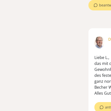
beantw
D
Liebe L.,
das mit 
Gewohnhe
des fest
ganz nor
Becher W
Alles Gut
ant