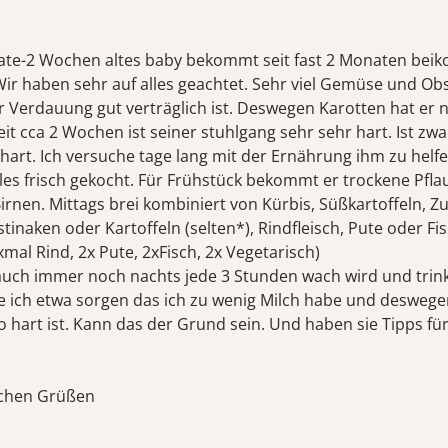
te-2 Wochen altes baby bekommt seit fast 2 Monaten beiko
.Wir haben sehr auf alles geachtet. Sehr viel Gemüse und Obst
ur Verdauung gut verträglich ist. Deswegen Karotten hat er 
it cca 2 Wochen ist seiner stuhlgang sehr sehr hart. Ist zwa
 hart. Ich versuche tage lang mit der Ernährung ihm zu helfe
es frisch gekocht. Für Frühstück bekommt er trockene Pfl
irnen. Mittags brei kombiniert von Kürbis, Süßkartoffeln, Zu
stinaken oder Kartoffeln (selten*), Rindfleisch, Pute oder Fis
1xmal Rind, 2x Pute, 2xFisch, 2x Vegetarisch)
auch immer noch nachts jede 3 Stunden wach wird und trin
e ich etwa sorgen das ich zu wenig Milch habe und deswege
o hart ist. Kann das der Grund sein. Und haben sie Tipps fü
ichen Grüßen