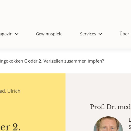
agazin
Gewinnspiele
Services
Über 
ningokokken C oder 2. Varizellen zusammen impfen?
d. Ulrich
Prof. Dr. me
L
r 2.
S