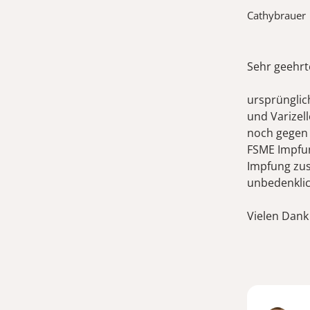
Cathybrauer
Sehr geehrt
ursprünglic
und Varizel
noch gegen 
FSME Impfun
Impfung zu
unbedenklic
Vielen Dank