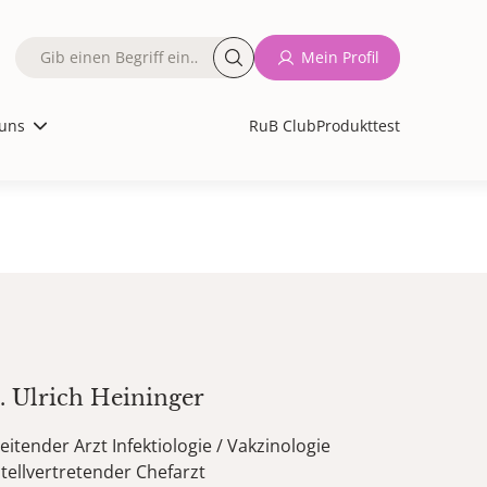
Fulltext
Mein Profil
search
uns
RuB Club
Produkttest
d.
Ulrich
Heininger
eitender Arzt Infektiologie / Vakzinologie
tellvertretender Chefarzt