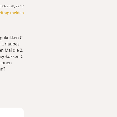
3.06.2020, 22:17
eitrag melden
ingokokken C
n Urlaubes
n Mal die 2.
ingokokken C
tionen
en?