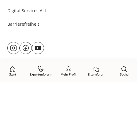
Digital Services Act
Barrierefreiheit
Besuche
@rund.ums.baby
facebook.com/rundumsbaby.de
youtube.com/@rundumsbaby_
uns
auf:
Start
Expertenforum
Mein Profil
Elternforum
Suche
Öffne Privacy-Manager