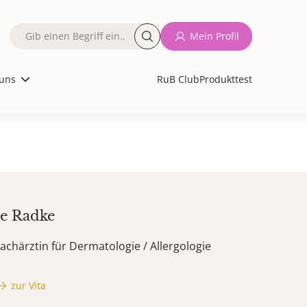
Fulltext
Mein Profil
search
uns
RuB Club
Produkttest
e
Radke
achärztin für Dermatologie / Allergologie
zur Vita