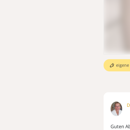
eigene 
D
Guten Ab