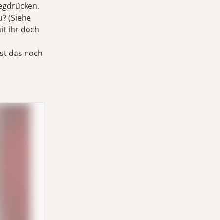
wegdrücken.
u? (Siehe
it ihr doch
ist das noch