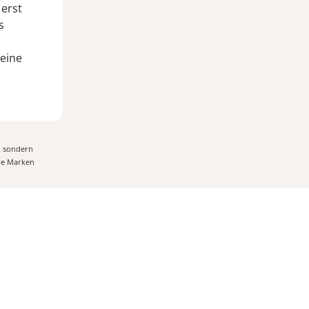
 erst
s
meine
, sondern
ere Marken