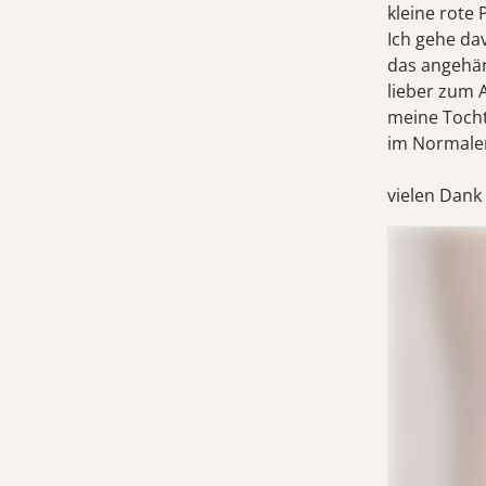
kleine rote 
Ich gehe da
das angehäng
lieber zum 
meine Tocht
im Normal
vielen Dank 