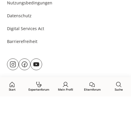
Nutzungsbedingungen
Datenschutz
Digital Services Act
Barrierefreiheit
Besuche
@rund.ums.baby
facebook.com/rundumsbaby.de
youtube.com/@rundumsbaby_
uns
auf:
Start
Expertenforum
Mein Profil
Elternforum
Suche
Öffne Privacy-Manager