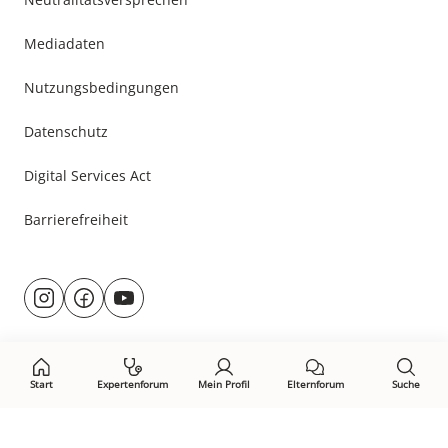
Mediadaten
Nutzungsbedingungen
Datenschutz
Digital Services Act
Barrierefreiheit
Besuche
@rund.ums.baby
facebook.com/rundumsbaby.de
youtube.com/@rundumsbaby_
uns
auf:
Start
Expertenforum
Mein Profil
Elternforum
Suche
Öffne Privacy-Manager