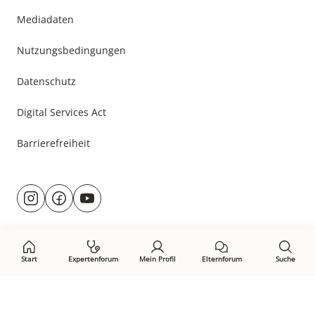
Mediadaten
Nutzungsbedingungen
Datenschutz
Digital Services Act
Barrierefreiheit
Besuche
@rund.ums.baby
facebook.com/rundumsbaby.de
youtube.com/@rundumsbaby_
uns
auf:
Start
Expertenforum
Mein Profil
Elternforum
Suche
Öffne Privacy-Manager