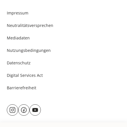
Impressum
Neutralitätsversprechen
Mediadaten
Nutzungsbedingungen
Datenschutz
Digital Services Act
Barrierefreiheit
Besuche
@rund.ums.baby
facebook.com/rundumsbaby.de
youtube.com/@rundumsbaby_
uns
auf: