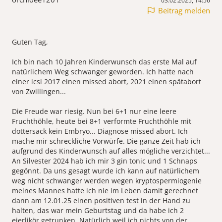
03.02.2025, 14:56
Beitrag melden
Guten Tag,
Ich bin nach 10 Jahren Kinderwunsch das erste Mal auf
natürlichem Weg schwanger geworden. Ich hatte nach
einer icsi 2017 einen missed abort, 2021 einen spätabort
von Zwillingen...
Die Freude war riesig. Nun bei 6+1 nur eine leere
Fruchthöhle, heute bei 8+1 verformte Fruchthöhle mit
dottersack kein Embryo... Diagnose missed abort. Ich
mache mir schreckliche Vorwürfe. Die ganze Zeit hab ich
aufgrund des Kinderwunsch auf alles mögliche verzichtet...
An Silvester 2024 hab ich mir 3 gin tonic und 1 Schnaps
gegönnt. Da uns gesagt wurde ich kann auf natürlichem
weg nicht schwanger werden wegen kryptospermiogenie
meines Mannes hatte ich nie im Leben damit gerechnet
dann am 12.01.25 einen positiven test in der Hand zu
halten, das war mein Geburtstag und da habe ich 2
eierlikör getrunken. Natürlich weil ich nichts von der