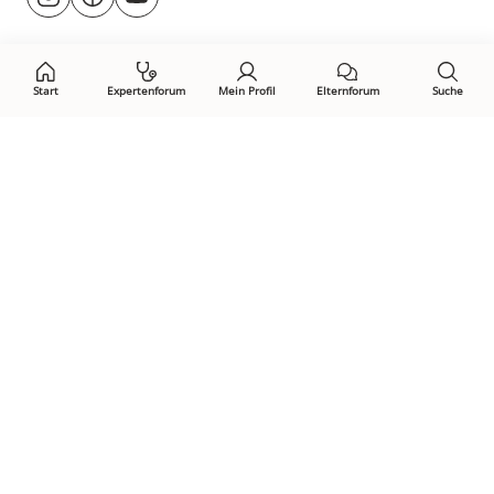
@rund.ums.baby
facebook.com/rundumsbaby.de
youtube.com/@rundumsbaby_
uns
auf:
Start
Expertenforum
Mein Profil
Elternforum
Suche
Öffne Privacy-Manager