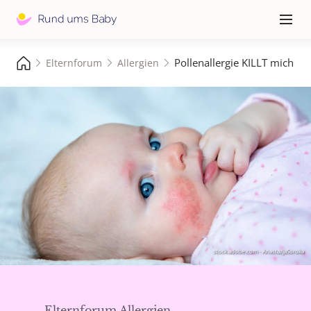
Hauptna
≡
Pollenallergie KILLT mich
Elternforum
Allergien
stock.adobe.com - AnastazjaSoroka
Elternforum Allergien