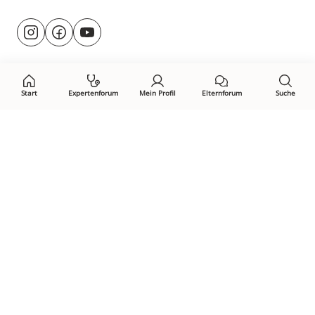
Besuche
@rund.ums.baby
facebook.com/rundumsbaby.de
youtube.com/@rundumsbaby_
uns
auf:
Start
Expertenforum
Mein Profil
Elternforum
Suche
Öffne Privacy-Manager