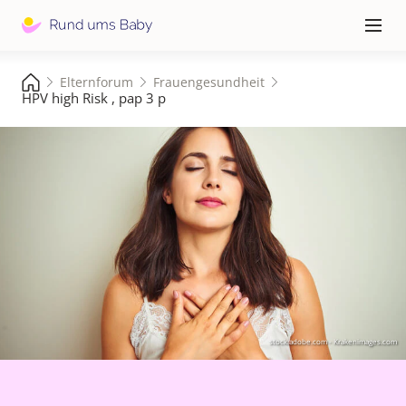
Hauptna
≡
Elternforum
Frauengesundheit
HPV high Risk , pap 3 p
stock.adobe.com - Krakenimages.com