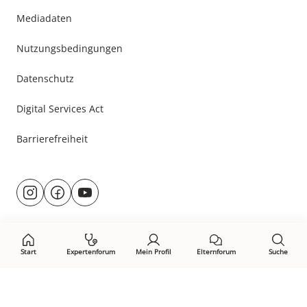
Mediadaten
Nutzungsbedingungen
Datenschutz
Digital Services Act
Barrierefreiheit
Besuche
@rund.ums.baby
facebook.com/rundumsbaby.de
youtube.com/@rundumsbaby_
uns
auf:
Start
Expertenforum
Mein Profil
Elternforum
Suche
Öffne Privacy-Manager