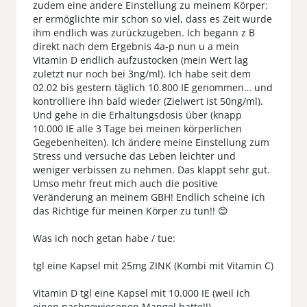
zudem eine andere Einstellung zu meinem Körper:
er ermöglichte mir schon so viel, dass es Zeit wurde
ihm endlich was zurückzugeben. Ich begann z B
direkt nach dem Ergebnis 4a-p nun u a mein
Vitamin D endlich aufzustocken (mein Wert lag
zuletzt nur noch bei 3ng/ml). Ich habe seit dem
02.02 bis gestern täglich 10.800 IE genommen… und
kontrolliere ihn bald wieder (Zielwert ist 50ng/ml).
Und gehe in die Erhaltungsdosis über (knapp
10.000 IE alle 3 Tage bei meinen körperlichen
Gegebenheiten). Ich ändere meine Einstellung zum
Stress und versuche das Leben leichter und
weniger verbissen zu nehmen. Das klappt sehr gut.
Umso mehr freut mich auch die positive
Veränderung an meinem GBH! Endlich scheine ich
das Richtige für meinen Körper zu tun!! 😊
Was ich noch getan habe / tue:
tgl eine Kapsel mit 25mg ZINK (Kombi mit Vitamin C)
Vitamin D tgl eine Kapsel mit 10.000 IE (weil ich
einen nachgewiesenen Mangel hatte!!)