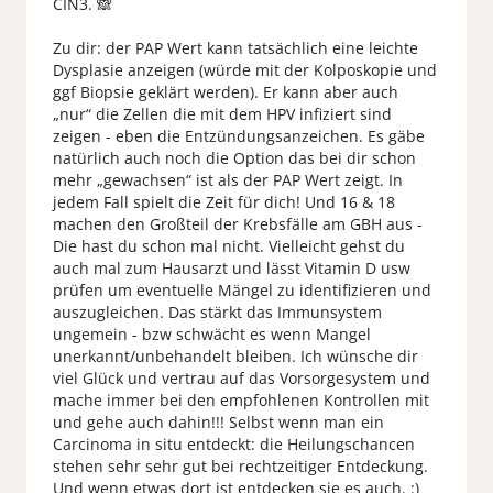
CIN3. 🙈
Zu dir: der PAP Wert kann tatsächlich eine leichte
Dysplasie anzeigen (würde mit der Kolposkopie und
ggf Biopsie geklärt werden). Er kann aber auch
„nur“ die Zellen die mit dem HPV infiziert sind
zeigen - eben die Entzündungsanzeichen. Es gäbe
natürlich auch noch die Option das bei dir schon
mehr „gewachsen“ ist als der PAP Wert zeigt. In
jedem Fall spielt die Zeit für dich! Und 16 & 18
machen den Großteil der Krebsfälle am GBH aus -
Die hast du schon mal nicht. Vielleicht gehst du
auch mal zum Hausarzt und lässt Vitamin D usw
prüfen um eventuelle Mängel zu identifizieren und
auszugleichen. Das stärkt das Immunsystem
ungemein - bzw schwächt es wenn Mangel
unerkannt/unbehandelt bleiben. Ich wünsche dir
viel Glück und vertrau auf das Vorsorgesystem und
mache immer bei den empfohlenen Kontrollen mit
und gehe auch dahin!!! Selbst wenn man ein
Carcinoma in situ entdeckt: die Heilungschancen
stehen sehr sehr gut bei rechtzeitiger Entdeckung.
Und wenn etwas dort ist entdecken sie es auch. :)