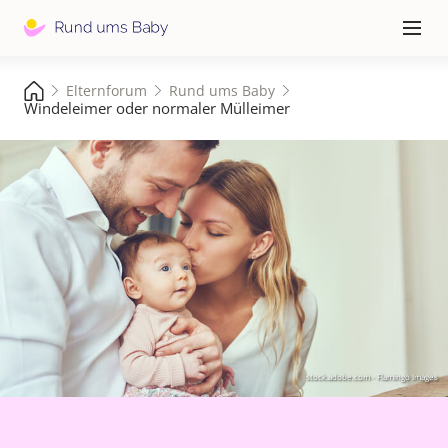
Hauptna
≡
Elternforum
Rund ums Baby
Windeleimer oder normaler Mülleimer
stock.adobe.com - Flamingo Images