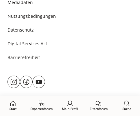
Mediadaten
Nutzungsbedingungen
Datenschutz
Digital Services Act
Barrierefreiheit
Besuche
@rund.ums.baby
facebook.com/rundumsbaby.de
youtube.com/@rundumsbaby_
uns
auf:
Start
Expertenforum
Mein Profil
Elternforum
Suche
Öffne Privacy-Manager