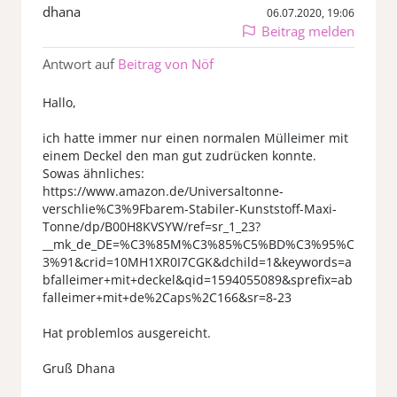
dhana
06.07.2020, 19:06
Beitrag melden
Antwort auf
Beitrag von Nöf
Hallo,
ich hatte immer nur einen normalen Mülleimer mit
einem Deckel den man gut zudrücken konnte.
Sowas ähnliches:
https://www.amazon.de/Universaltonne-
verschlie%C3%9Fbarem-Stabiler-Kunststoff-Maxi-
Tonne/dp/B00H8KVSYW/ref=sr_1_23?
__mk_de_DE=%C3%85M%C3%85%C5%BD%C3%95%C
3%91&crid=10MH1XR0I7CGK&dchild=1&keywords=a
bfalleimer+mit+deckel&qid=1594055089&sprefix=ab
falleimer+mit+de%2Caps%2C166&sr=8-23
Hat problemlos ausgereicht.
Gruß Dhana