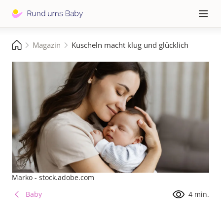
Direkt
zum
Hauptna
≡
Inhalt
Pfadnavigation
Magazin
Kuscheln macht klug und glücklich
Startseite
Marko - stock.adobe.com
Baby
4 min.