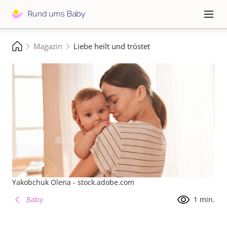
Direkt
zum
Hauptna
≡
Inhalt
Pfadnavigation
Magazin
Liebe heilt und tröstet
Startseite
Yakobchuk Olena - stock.adobe.com
Baby
1 min.