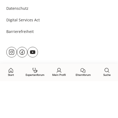
Datenschutz
Digital Services Act
Barrierefreiheit
Besuche
@rund.ums.baby
facebook.com/rundumsbaby.de
youtube.com/@rundumsbaby_
uns
auf:
Start
Expertenforum
Mein Profil
Elternforum
Suche
Öffne Privacy-Manager