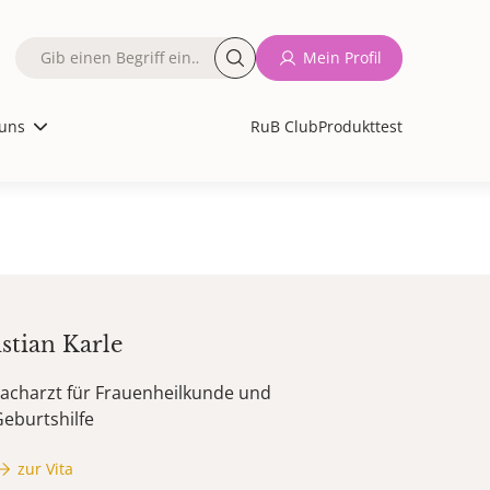
Fulltext
Mein Profil
search
uns
RuB Club
Produkttest
stian
Karle
acharzt für Frauenheilkunde und
eburtshilfe
zur Vita