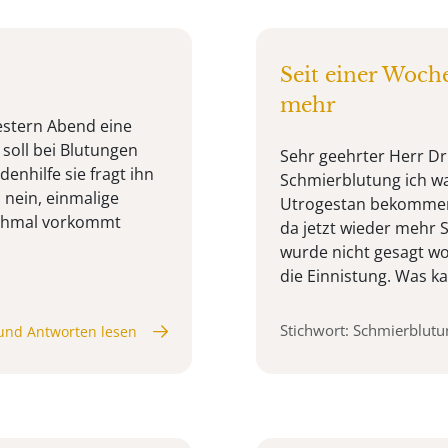
Seit einer Woch
mehr
gestern Abend eine
soll bei Blutungen
Sehr geehrter Herr Dr.
enhilfe sie fragt ihn
Schmierblutung ich wa
nein, einmalige
Utrogestan bekommen.
ochmal vorkommt
da jetzt wieder mehr 
wurde nicht gesagt wo
die Einnistung. Was ka
Stichwort: Schmierblutu
und Antworten lesen