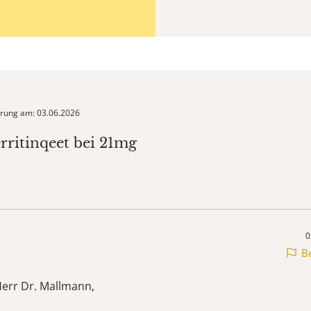
ierung am: 03.06.2026
erritinqeet bei 21mg
0
B
err Dr. Mallmann,