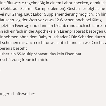
eine Blutwerte regelmäßig in einem Labor checken, damit ic
 (Relikt aus Zeit mit Sarmproblemen). Gestern erfolgte eine 
 bei nur 21mg. Laut Labor Supplementierung möglich. Ich bin
ausarzt lag der Wert vor etwa 12 Wochen noch bei 60mg.
 jetzt im Feiertag und dann im Urlaub (und auch ich fahre i
nn ich einfach in der Apotheke ein Eisenpräparat besorgen 
einnehmen ohne dem Baby zu schaden? Die Schäden durch
 scheinen mir auch nicht unwesentlich und ich weiß nicht, 
bereirs besteht
sher ein SS-Multipräpaeat, das kein Eisen hat.
inschätzung freue ich mich.
!
angerschaftswoche: