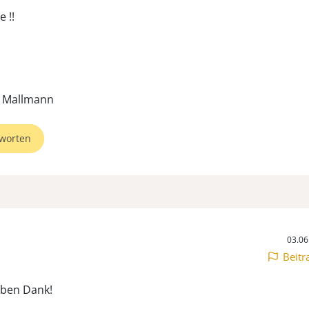
e !!
. Mallmann
worten
03.06
Beitr
ieben Dank!