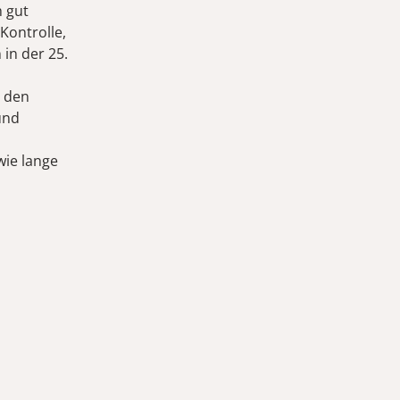
h gut
Kontrolle,
 in der 25.
n den
und
wie lange