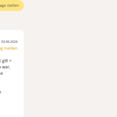
age stellen
03.06.2026
ag melden
 gilt >
h war,
ne
n