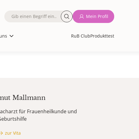
Fulltext
Mein Profil
search
uns
RuB Club
Produkttest
mut
Mallmann
acharzt für Frauenheilkunde und
eburtshilfe
zur Vita