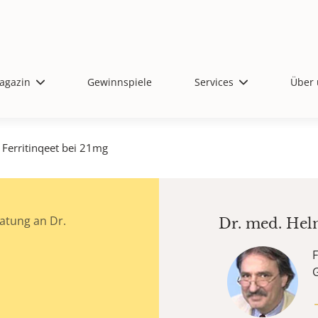
agazin
Gewinnspiele
Services
Über 
Ferritinqeet bei 21mg
atung an Dr.
Dr. med.
Hel
F
G