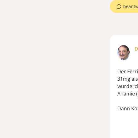
beantw
D
Der Ferri
31mg als
würde ic
Anämie (
Dann Kon