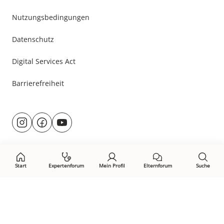
Nutzungsbedingungen
Datenschutz
Digital Services Act
Barrierefreiheit
Besuche
@rund.ums.baby
facebook.com/rundumsbaby.de
youtube.com/@rundumsbaby_
uns
auf:
Start
Expertenforum
Mein Profil
Elternforum
Suche
Öffne Privacy-Manager