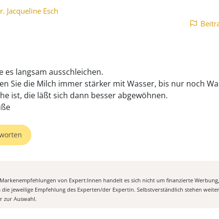
r. Jacqueline Esch
Beitr
ie es langsam ausschleichen.
n Sie die Milch immer stärker mit Wasser, bis nur noch Wa
che ist, die läßt sich dann besser abgewöhnen.
üße
worten
n Markenempfehlungen von Expert:Innen handelt es sich nicht um finanzierte Werbung
m die jeweilige Empfehlung des Experten/der Expertin. Selbstverständlich stehen weit
er zur Auswahl.