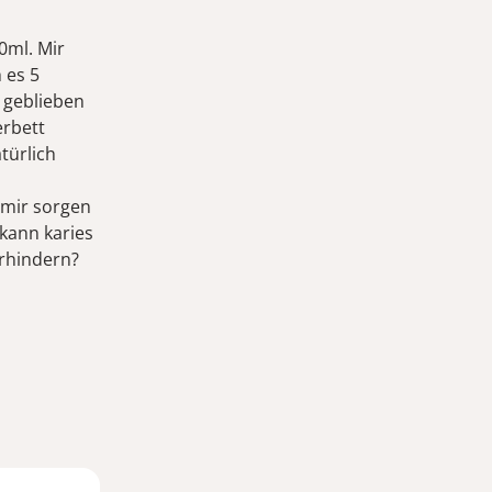
0ml. Mir
 es 5
 geblieben
erbett
türlich
 mir sorgen
 kann karies
rhindern?