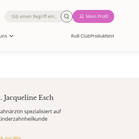
Fulltext
Mein Profil
search
uns
RuB Club
Produkttest
t.
Jacqueline
Esch
ahnärztin spezialisiert auf
Kinderzahnheilkunde
zur Vita