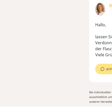
D
Hallo,
lassen S
Verdünne
der Flas
Viele Gr
ant
Bei individuelle
ausschließlich u
anderer Herstell