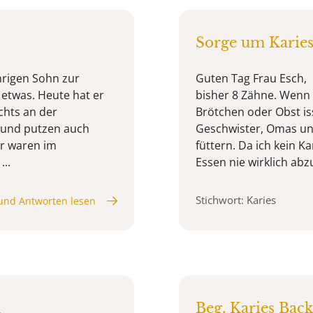
Sorge um Karie
hrigen Sohn zur
Guten Tag Frau Esch, 
e etwas. Heute hat er
bisher 8 Zähne. Wenn 
ichts an der
Brötchen oder Obst iss
 und putzen auch
Geschwister, Omas und
ir waren im
füttern. Da ich kein K
...
Essen nie wirklich abzu
Stichwort: Karies
und Antworten lesen
n
Beg. Karies Back