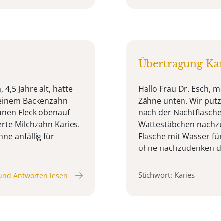
Übertragung Kar
 4,5 Jahre alt, hatte
Hallo Frau Dr. Esch, m
n einem Backenzahn
Zähne unten. Wir putz
aunen Fleck obenauf
nach der Nachtflasche
rte Milchzahn Karies.
Wattestäbchen nachzuw
e anfällig für
Flasche mit Wasser fü
ohne nachzudenken da
Stichwort: Karies
und Antworten lesen