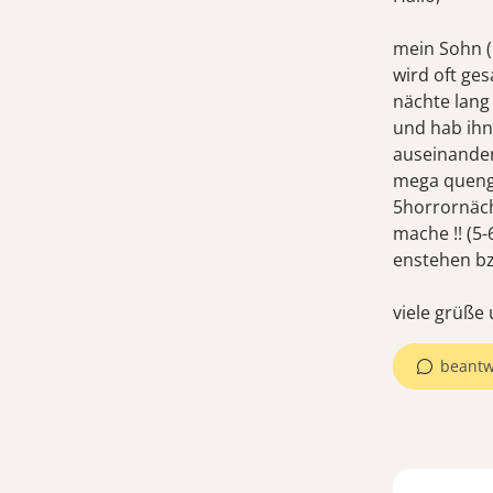
mein Sohn (
wird oft ge
nächte lang
und hab ihn 
auseinander.
mega quenge
5horrornäch
mache !! (5
enstehen bz
viele grüße
beantw