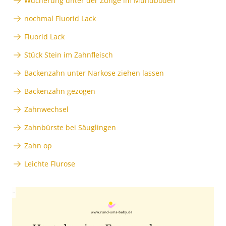
Wucherung unter der Zunge im Mundboden
nochmal Fluorid Lack
Fluorid Lack
Stück Stein im Zahnfleisch
Backenzahn unter Narkose ziehen lassen
Backenzahn gezogen
Zahnwechsel
Zahnbürste bei Säuglingen
Zahn op
Leichte Flurose
Anzeige