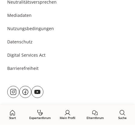
Neutralitätsversprechen
Mediadaten
Nutzungsbedingungen
Datenschutz
Digital Services Act
Barrierefreiheit
Besuche
@rund.ums.baby
facebook.com/rundumsbaby.de
youtube.com/@rundumsbaby_
uns
auf:
Start
Expertenforum
Mein Profil
Elternforum
Suche
Öffne Privacy-Manager