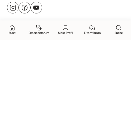
Besuche
@rund.ums.baby
facebook.com/rundumsbaby.de
youtube.com/@rundumsbaby_
uns
auf:
Start
Expertenforum
Mein Profil
Elternforum
Suche
Öffne Privacy-Manager