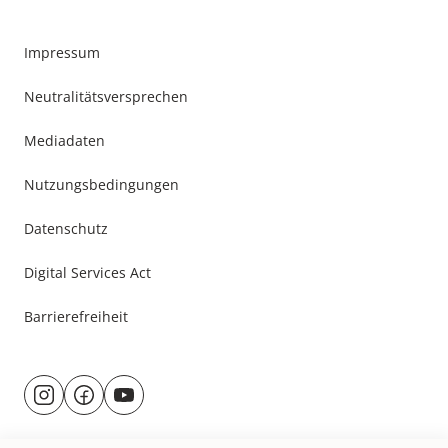
Impressum
Neutralitätsversprechen
Mediadaten
Nutzungsbedingungen
Datenschutz
Digital Services Act
Barrierefreiheit
Besuche
@rund.ums.baby
facebook.com/rundumsbaby.de
youtube.com/@rundumsbaby_
uns
auf: