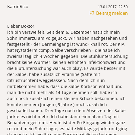
KatrinRico
13.01.2017, 22:50
Beitrag melden
Lieber Doktor,
ich bin verzweifelt. Seit dem 6. Dezember hat sich mein
Sohn immerzu am Po gejuckt. Wir haben nachgesehen und
festgestellt - der Darmeingang ist wund- knall rot. Der KIA
hat Nystaderm comp. Salbe verschrieben - die habe ich
zweimal täglich 4 Wochen gegeben. Die Stuhluntersuchung
bracht keine Würmer, keinen erhöhten Infektionswert und
die Blutuntersuchung war auch okay. Es wurde besser mit
der Salbe, habe zusätzlich Vitamine (Säfte mit
Citrusfrüchten) weggelassen. Nach dem ich nun
mitbekommen habe, dass die Salbe Kortison enthält und
man die nicht mehr als 14 Tage nehmen soll, habe ich
auch noch zusätzlich einen kleinen Schock bekommen, ich
könnte meinem Jungen ( 9 Jahre ) noch zusätzlich
geschadet haben. Drei Tage nach dem Absetzen der Salbe
juckte es nicht mehr. Ich habe dann einmal am Tag mit
Bepanteen gecremt. Heute ist der Po-Eingang wieder ganz
rot und mein Sohn sagte, es hätte Mittags gejuckt und ging
dann weg. Ich wollte einen Darmspezialisten befragen,