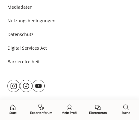
Mediadaten
Nutzungsbedingungen
Datenschutz
Digital Services Act
Barrierefreiheit
Besuche
@rund.ums.baby
facebook.com/rundumsbaby.de
youtube.com/@rundumsbaby_
uns
auf:
Start
Expertenforum
Mein Profil
Elternforum
Suche
Öffne Privacy-Manager