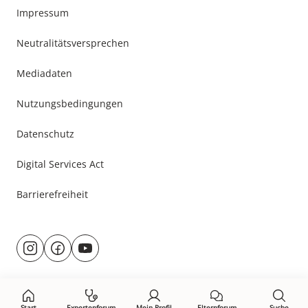
Impressum
Neutralitätsversprechen
Mediadaten
Nutzungsbedingungen
Datenschutz
Digital Services Act
Barrierefreiheit
Besuche
@rund.ums.baby
facebook.com/rundumsbaby.de
youtube.com/@rundumsbaby_
uns
auf:
Start
Expertenforum
Mein Profil
Elternforum
Suche