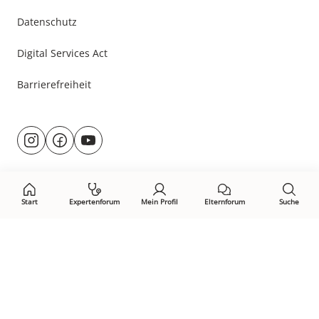
Datenschutz
Digital Services Act
Barrierefreiheit
Besuche
@rund.ums.baby
facebook.com/rundumsbaby.de
youtube.com/@rundumsbaby_
uns
auf:
Start
Expertenforum
Mein Profil
Elternforum
Suche
Öffne Privacy-Manager