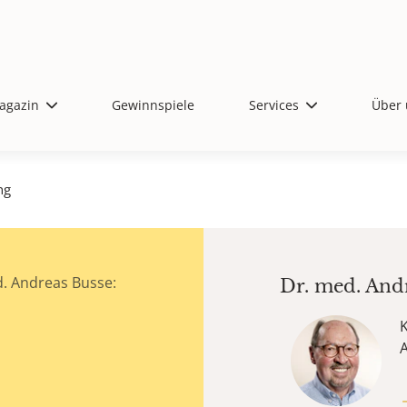
agazin
Gewinnspiele
Services
Über 
ng
. Andreas Busse:
Dr. med.
And
K