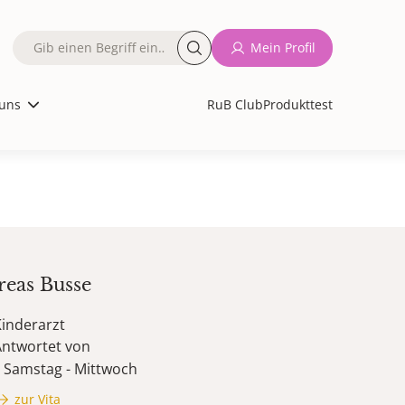
Fulltext
Mein Profil
search
uns
RuB Club
Produkttest
reas
Busse
inderarzt
Antwortet von
Samstag - Mittwoch
zur Vita