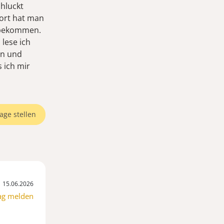
chluckt
Dort hat man
z bekommen.
 lese ich
en und
 ich mir
age stellen
15.06.2026
ag melden