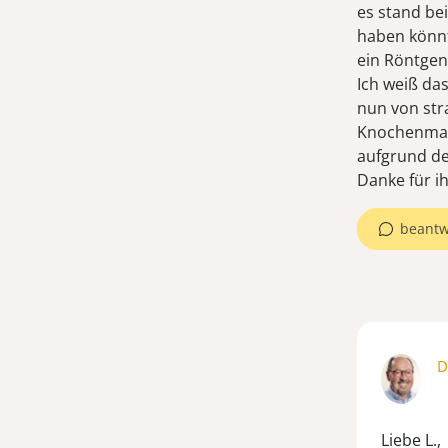
es stand be
haben könnt
ein Röntgen
Ich weiß das
nun von str
Knochenmark
aufgrund d
Danke für ih
beantw
D
Liebe L.,