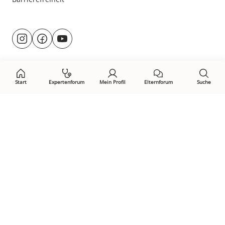
Besuche
@rund.ums.baby
facebook.com/rundumsbaby.de
youtube.com/@rundumsbaby_
uns
auf:
Start
Expertenforum
Mein Profil
Elternforum
Suche
Öffne Privacy-Manager