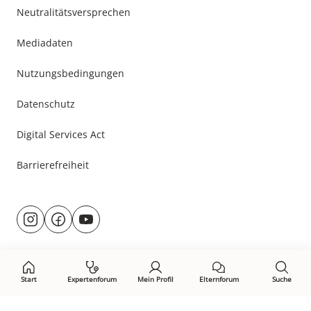
Neutralitätsversprechen
Mediadaten
Nutzungsbedingungen
Datenschutz
Digital Services Act
Barrierefreiheit
Besuche
@rund.ums.baby
facebook.com/rundumsbaby.de
youtube.com/@rundumsbaby_
uns
auf:
Start
Expertenforum
Mein Profil
Elternforum
Suche
Öffne Privacy-Manager